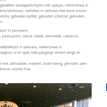
 gebakken aardappelschijven met spekjes, varkenshaas in
erse kerriesaus, satévlees in satésaus met keuze tussen
sticks, gebraden kipfilet, gebraden schnitzel, gebraden
s.
naf 15 personen)
, pasta pesto, caesar salade, eiersalade, carpaccio,
aktballetjes in satésaus, varkenshaas in
ignon, ui en spek, babi pangang/ chicken wings en
el met zalmsalade, makreel, zoute haring, gerookte zalm
verse soorten fruit.