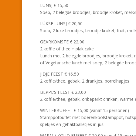
LUNSJ € 15,50
Soep, 2 belegde broodjes, broodje kroket, melk/
LÚKSE LUNSJ € 20,50
Soep, 2 luxe broodjes, broodje kroket, fruit, mel
GEARKOMSTE € 22,00
2 koffie of thee + plak cake
Lunch met 2 belegde broodjes, broodje kroket, 
of Vegetarische lunch met soep, 2 belegde brood
JIDJE FEEST € 16,50
2 koffie/thee, gebak, 2 drankjes, borrelhapjes
BEPPE’S FEEST € 23,00
2 koffie/thee, gebak, onbeperkt drinken, warme 
WINTERBUFFET € 15,00 (vanaf 15 personen)
Stamppotbuffet met boerenkoolstamppot, hutspo
spekjes en gehaktballetjes in jus.
WARM / KOUD BUFFET € 20,00 (vanaf 15 perso