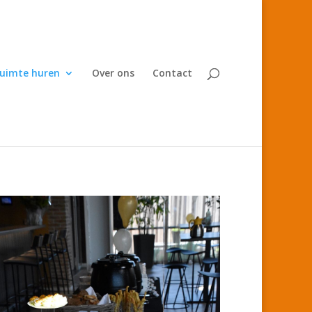
uimte huren
Over ons
Contact