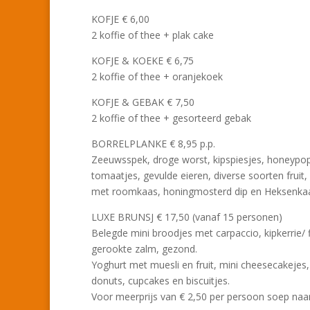
KOFJE € 6,00
2 koffie of thee + plak cake
KOFJE & KOEKE € 6,75
2 koffie of thee + oranjekoek
KOFJE & GEBAK € 7,50
2 koffie of thee + gesorteerd gebak
BORRELPLANKE € 8,95 p.p.
Zeeuwsspek, droge worst, kipspiesjes, honeypops
tomaatjes, gevulde eieren, diverse soorten fruit,
met roomkaas, honingmosterd dip en Heksenkaa
LUXE BRUNSJ € 17,50 (vanaf 15 personen)
Belegde mini broodjes met carpaccio, kipkerrie/ f
gerookte zalm, gezond.
Yoghurt met muesli en fruit, mini cheesecakejes, 
donuts, cupcakes en biscuitjes.
Voor meerprijs van € 2,50 per persoon soep naa