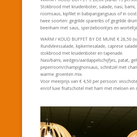
Stokbrood met kruidenboter, salade, nasi, bami,
roomsaus, kipfilet in babipangangsaus of in oost
twee soorten: gegrilde spareribs of gegrilde drum
beenham met saus, sperzieboontjes en worteltje
WARM / KOUD BUFFET BY DE MUNE € 26,50 (va
Rundvleessalade, kipkerriesalade, caprese salade
stokbrood met kruidenboter en tapenade.
Nasi/bami, wedges/aardappelschijfjes, patat, geh
peperroom/champignonsaus, schnitzel met champ
warme groenten mix.
Voor meerprijs van € 4,50 per persoon: visschot
en/of luxe fruitschotel met ham met meloen en di