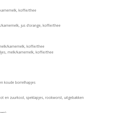
karnemelk, koffie/thee
k/karnemelk, jus d’orange, koffie/thee
melk/karnemelk, koffie/thee
jes, melk/karnemelk, koffie/thee
en koude borrelhapjes
t en zuurkool, speklapjes, rookworst, uitgebakken
nen)