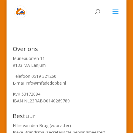
Over ons
Mûnebuorren 11
9133 MA Eanjum
Telefoon 0519 321260
E-mail info@mfadedobbe.nl
KvK 53172094
IBAN NL23RABO0140269789
Bestuur
Hillie van den Brug (voorzitter)
Ineke Brandsma (secretaris/2e penningmeester)