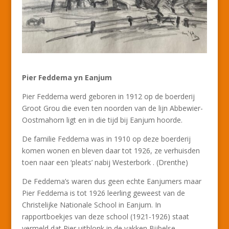
Pier Feddema yn Eanjum
Pier Feddema werd geboren in 1912 op de boerderij
Groot Grou die even ten noorden van de lijn Abbewier-
Oostmahorn ligt en in die tijd bij Eanjum hoorde.
De familie Feddema was in 1910 op deze boerderij
komen wonen en bleven daar tot 1926, ze verhuisden
toen naar een ‘pleats’ nabij Westerbork . (Drenthe)
De Feddema’s waren dus geen echte Eanjumers maar
Pier Feddema is tot 1926 leerling geweest van de
Christelijke Nationale School in Eanjum. In
rapportboekjes van deze school (1921-1926) staat
vermeld dat Pier uitblonk in de vakken Bijbelse