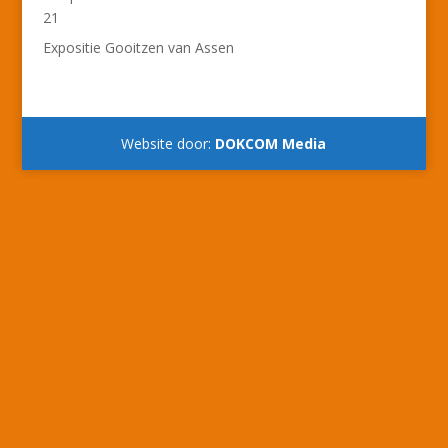
21
Expositie Gooitzen van Assen
Website door:
DOKCOM Media