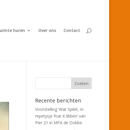
uimte huren
Over ons
Contact
Recente berichten
Voorstelling ‘Wat Spilet, In
repetysje foar it libben’ van
Pier 21 in MFA de Dobbe