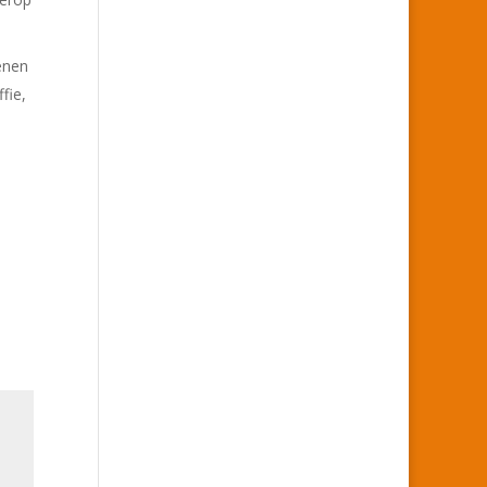
enen
fie,