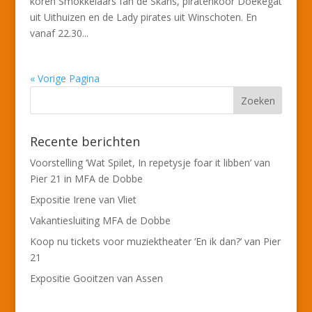
koren Smokkelaars fan de Skâns, piratenkoor Doekegat
uit Uithuizen en de Lady pirates uit Winschoten. En
vanaf 22.30...
« Vorige Pagina
Recente berichten
Voorstelling ‘Wat Spilet, In repetysje foar it libben’ van
Pier 21 in MFA de Dobbe
Expositie Irene van Vliet
Vakantiesluiting MFA de Dobbe
Koop nu tickets voor muziektheater ‘En ik dan?’ van Pier
21
Expositie Gooitzen van Assen